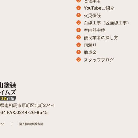
悪徳業者
YouTubeご紹介
火災保険
白線工事（区画線工事）
室内熱中症
優良業者の探し方
雨漏り
助成金
スタッフブログ
福島県南相馬市原町区北町274-1
564 FAX.0244-26-8545
ed.
/
個人情報保護方針