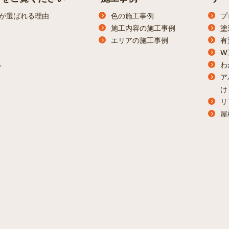
が選ばれる理由
色の施工事例
プ
施工内容の施工事例
塗
エリアの施工事例
有
W
わ
ン
ア
け
リ
屋