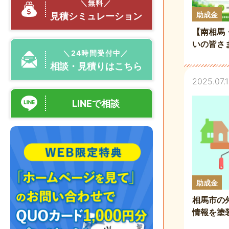
＼無料／
助成金
見積シミュレーション
【南相馬
いの皆さ
＼24時間受付中／
補助金を
相談・見積りはこちら
2025.07.
LINEで相談
助成金
相馬市の
情報を塗
年最新版