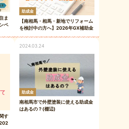
助成金
住ま
【南相馬・相馬・新地でリフォーム
ンペ
を検討中の方へ】2026年GX補助金
南相
を活用した省エネリフォーム完全ガ
イド
2024.03.24
助成金
南相馬市で外壁塗装に使える助成金
はあるの？(棚辺)
関す
02