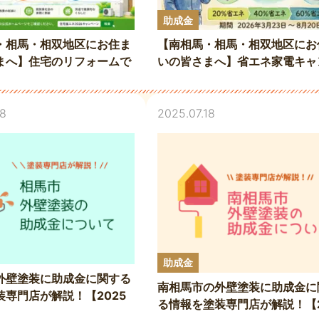
助成金
・相馬・相双地区にお住ま
【南相馬・相馬・相双地区にお
まへ】住宅のリフォームで
いの皆さまへ】省エネ家電キャ
上手に活用しましょう！
ーンがスタート！プロタイムズ
馬店も参加しました
18
2025.07.18
助成金
外壁塗装に助成金に関する
南相馬市の外壁塗装に助成金に
装専門店が解説！【2025
る情報を塗装専門店が解説！【2
】