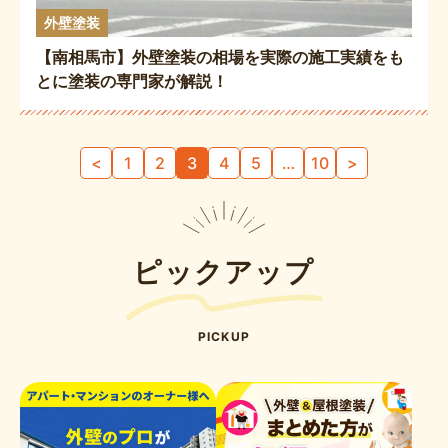
外壁塗装
【南相馬市】外壁塗装の相場を実際の施工実績をも
とに塗装の専門家が解説！
投
<
1
2
3
4
5
…
10
>
稿
の
ペ
ー
ピックアップ
ジ
送
り
PICKUP