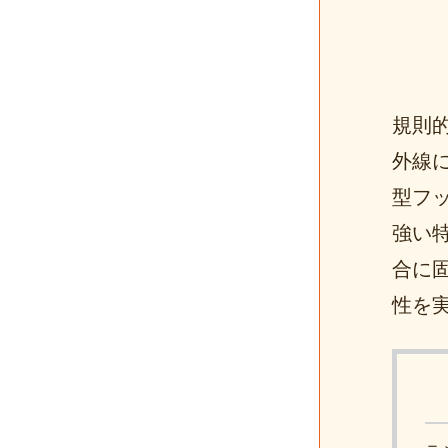
規則
外線
型フ
強い
合に
性を