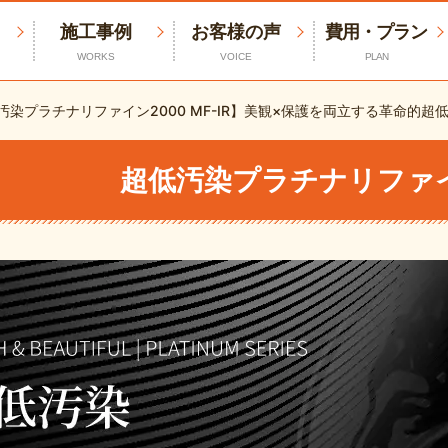
施工事例
お客様の声
費用・プラン
WORKS
VOICE
PLAN
汚染プラチナリファイン2000 MF-IR】美観×保護を両立する革命的超
超低汚染プラチナリファイン