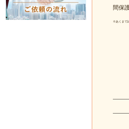
間保
※あくまで