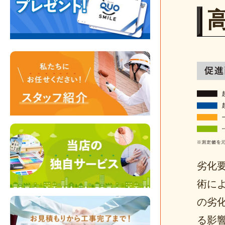
劣化
術に
の劣
る影